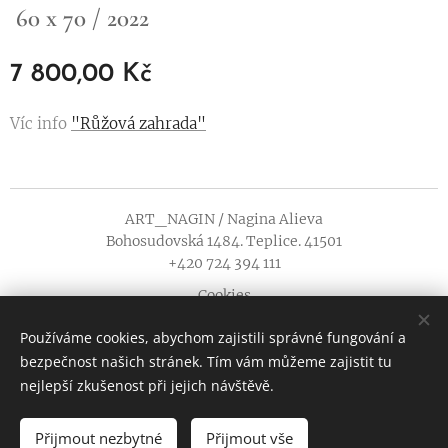
60 x 70 / 2022
7 800,00
Kč
Víc info
"Růžová zahrada"
ART_NAGIN / Nagina Alieva
Bohosudovská 1484. Teplice. 41501
+420 724 394 111
Cookies
Používáme cookies, abychom zajistili správné fungování a
Jazyky
bezpečnost našich stránek. Tím vám můžeme zajistit tu
Čeština
English
nejlepší zkušenost při jejich návštěvě.
Přijmout nezbytné
Přijmout vše
VYPRODÁNO