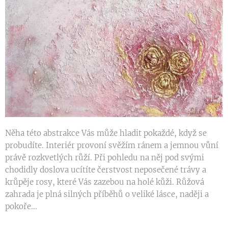
Něha této abstrakce Vás může hladit pokaždé, když se
probudíte. Interiér provoní svěžím ránem a jemnou vůní
právě rozkvetlých růží. Při pohledu na něj pod svými
chodidly doslova ucítíte čerstvost neposečené trávy a
krůpěje rosy, které Vás zazebou na holé kůži. Růžová
zahrada je plná silných příběhů o veliké lásce, naději a
pokoře...