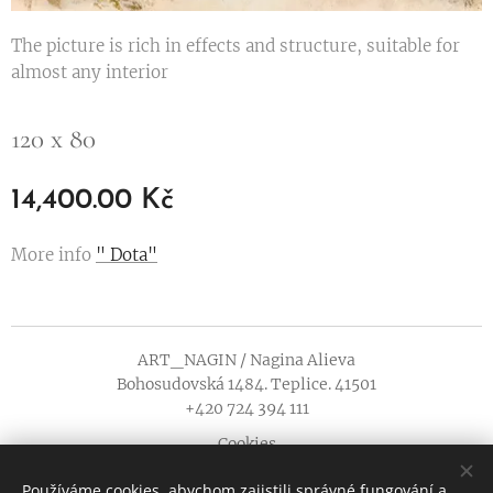
The picture is rich in effects and structure, suitable for
almost any interior
120 x 80
14,400.00
Kč
More info
" Dota"
ART_NAGIN / Nagina Alieva
Bohosudovská 1484. Teplice. 41501
+420 724 394 111
Cookies
Používáme cookies, abychom zajistili správné fungování a
Languages