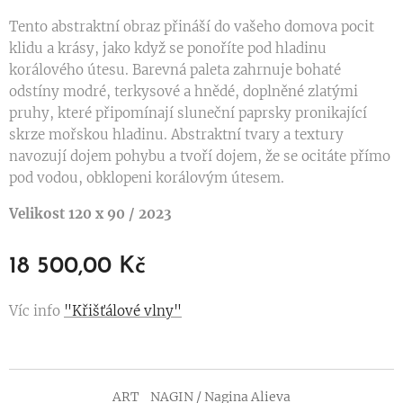
Tento abstraktní obraz přináší do vašeho domova pocit
klidu a krásy, jako když se ponoříte pod hladinu
korálového útesu. Barevná paleta zahrnuje bohaté
odstíny modré, terkysové a hnědé, doplněné zlatými
pruhy, které připomínají sluneční paprsky pronikající
skrze mořskou hladinu. Abstraktní tvary a textury
navozují dojem pohybu a tvoří dojem, že se ocitáte přímo
pod vodou, obklopeni korálovým útesem.
Velikost 120 x 90 / 2023
18 500,00
Kč
Víc info
"Křišťálové vlny"
ART_NAGIN / Nagina Alieva